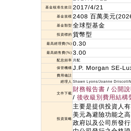
2017/4/21
基金核准生效日
2408 百萬美元(2026
基金規模
全球型基金
基金類型
貨幣型
投資標的
0.30
最高經理費(%)
3.00
最高銷售費(%)
配息頻率
月配
J.P. Morgan SE-L
保管機構
費用備註
經理人
Shawn Lyons/Joanne Driscoll/
財務報告書
/
公開說
文件下載
/
後收級別費用結構
主要是提供投資人有
美元為避險功能之高
投資策略
政府以及公司所發行
由公司發行之合格證