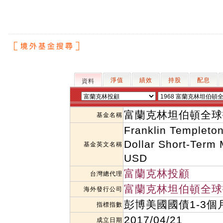
淨值
績效
持股
配息
資料
富蘭克林坦伯頓全球投
基金名稱
Franklin Templeton
Dollar Short-Term
基金英文名稱
USD
富蘭克林投顧
台灣總代理
富蘭克林坦伯頓全球
海外發行公司
彭博美國國債1-3個
指標指數
2017/04/21
成立日期