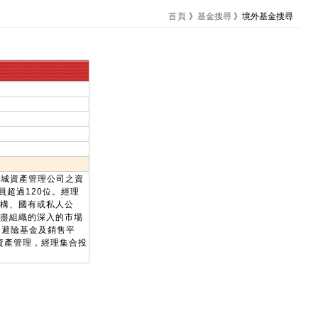
首頁
》
基金搜尋
》境外基金搜尋
獅城資產管理公司之資
員超過120位。經理
構、國有或私人公
盡組織的深入的市場
一在亞洲避險基金及銷售平
資產管理，經理集合投