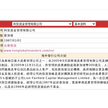
公司
利安資金管理有限公司
地點
新加坡
日期
1987/01/01
代理
台新投信
網址
www.lionglobalinvestors.com/cn/
海外發行公司介紹
司為東南亞最大資產管理公司之一，在2005年9月因華僑資產管理有限公司及
創設。至2005年12月31日止，所管理的資產總額超過新加坡幣300億元，人
顧問服務及單位信託產品給法人客戶，包括新加坡法定機構、政府相關企業及機
基金及個人投資者。經理公司的投資策略是基於團隊及密切研究結合的各產業詳
權的子公司Lion Fairfield Capital Management Limited，為
參與亞洲避險基金。經理公司自1987年起於新加坡，透過華僑資產管理與獅城
金，以及自1996年起經理投資連結的子基金。