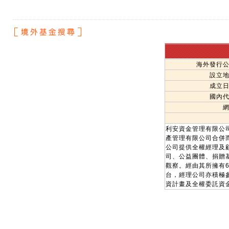
海外發行
設立
成立
國內
利安資金管理有限公
產管理有限公司合併而
公司提供全權經理及
司、公益團體、捐贈
觀察。經由其所擁有65％股
台，經理公司亦積極
資計畫及全權委託資